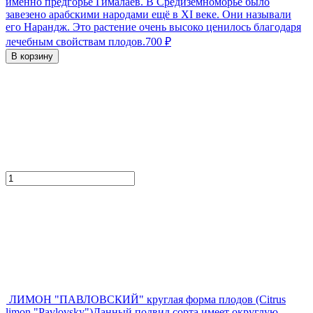
именно предгорье Гималаев. В Средиземноморье было
завезено арабскими народами ещё в XI веке. Они называли
его Нарандж. Это растение очень высоко ценилось благодаря
лечебным свойствам плодов.
700
₽
В корзину
ЛИМОН "ПАВЛОВСКИЙ" круглая форма плодов (Citrus
limon "Pavlovsky")
Данный подвид сорта имеет округлую