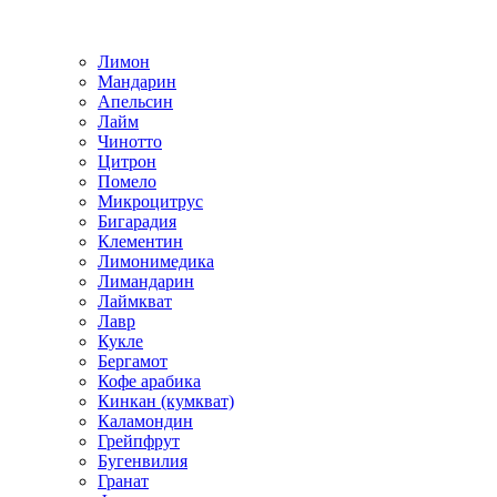
Лимон
Мандарин
Апельсин
Лайм
Чинотто
Цитрон
Помело
Микроцитрус
Бигарадия
Клементин
Лимонимедика
Лимандарин
Лаймкват
Лавр
Кукле
Бергамот
Кофе арабика
Кинкан (кумкват)
Каламондин
Грейпфрут
Бугенвилия
Гранат