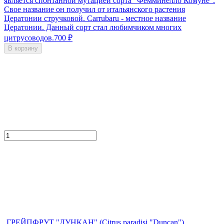
является спонтанной мутацией сорта "Фемминелло Комуне".
Свое название он получил от итальянского растения
Цератонии стручковой. Carrubaru - местное название
Цератонии. Данный сорт стал любимчиком многих
цитрусоводов.
700
₽
В корзину
ГРЕЙПФРУТ "ДУНКАН" (Citrus paradisi "Duncan")