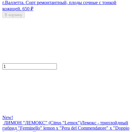
г.Валлетта. Сорт ремонтантный, плоды сочные с тонкой
кожицей.
650
₽
В корзину
New!
ЛИМОН "ЛЕМОКС" (Citrus "Lemox")
Лемокс - триплойдный
гибрид "Ferminello" lemon x "Pera del Commendatore" x "Doppio