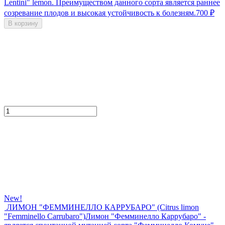
Lentini" lemon. Преимуществом данного сорта является раннее
созревание плодов и высокая устойчивость к болезням.
700
₽
В корзину
New!
ЛИМОН "ФЕММИНЕЛЛО КАРРУБАРО" (Citrus limon
"Femminello Carrubaro")
Лимон "Фемминелло Каррубаро" -