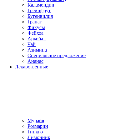
Каламондин
Грейпфрут
Бугенвилия
Гранат
Фикусы
Фейхоа
Аркобал
Чай
Азимина
Специальное предложение
Ананас
Лекарственные
Мурайя
Розмарин
Гинкго
Лимонник