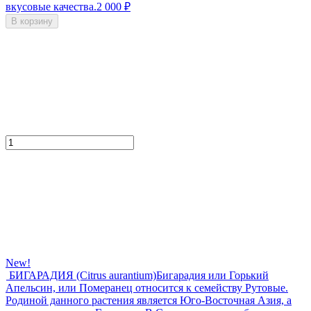
вкусовые качества.
2 000
₽
В корзину
New!
БИГАРАДИЯ (Citrus aurantium)
Бигарадия или Горький
Апельсин, или Померанец относится к семейству Рутовые.
Родиной данного растения является Юго-Восточная Азия, а