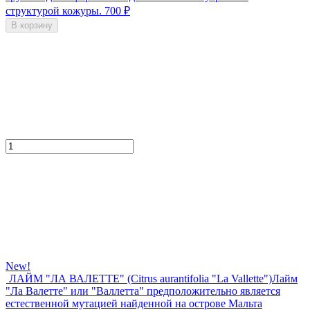
структурой кожуры.
700
₽
В корзину
New!
ЛАЙМ "ЛА ВАЛЕТТЕ" (Citrus aurantifolia "La Vallette")
Лайм
"Ла Валетте" или "Валлетта" предположительно является
естественной мутацией найденной на острове Мальта