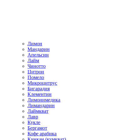
Лимон
Мандарин
Апельсин
Лайм
Чинотто
Цитрон
Помело
Микроцитрус
Бигарадия
Клементин
Лимонимедика
Лимандарин
Лаймкват
Лавр
Кукле
Бергамот
Кофе арабика
Кинкан (кумкват)