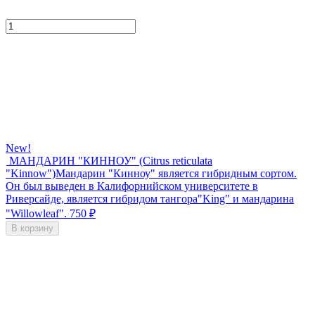
New!
МАНДАРИН "КИННОУ" (Citrus reticulata
"Kinnow")
Мандарин "Кинноу" является гибридным сортом.
Он был выведен в Калифорнийском университете в
Риверсайде, является гибридом тангора"King" и мандарина
"Willowleaf".
750
₽
В корзину