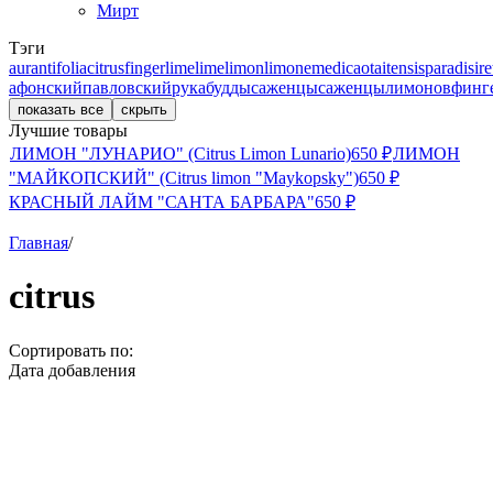
Мирт
Тэги
aurantifolia
citrus
fingerlime
lime
limon
limone
medica
otaitensis
paradisi
re
афонский
павловский
рукабудды
саженцы
саженцылимонов
финг
показать все
скрыть
Лучшие товары
ЛИМОН "ЛУНАРИО" (Citrus Limon Lunario)
650
₽
ЛИМОН
"МАЙКОПСКИЙ" (Citrus limon "Maykopsky")
650
₽
КРАСНЫЙ ЛАЙМ "САНТА БАРБАРА"
650
₽
Главная
/
citrus
Сортировать по:
Дата добавления