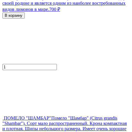
своей родине и является одним из наиболее востребованных
видов лимонов в мире.
700
₽
В корзину
ПОМЕЛО "ШАМБАР"
Помело "Шамбар" (Citrus grandis
"Shambar"). Сорт мало распространенный. Крона компактная
и плотная. Шипы небольшого размера. Имеет очень хорошие