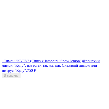
Лимон "КУЛУ" (Citrus x Jambhiri "Snow lemon")
Японский
лимон "Кулу", известен так же, как Снежный лимон или
цитрус "Кулу".
750
₽
В корзину