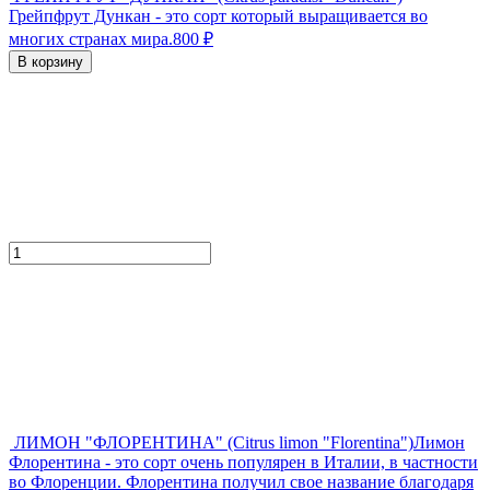
Грейпфрут Дункан - это сорт который выращивается во
многих странах мира.
800
₽
В корзину
ЛИМОН "ФЛОРЕНТИНА" (Citrus limon "Florentina")
​Лимон
Флорентина - это сорт очень популярен в Италии, в частности
во Флоренции. Флорентина получил свое название благодаря