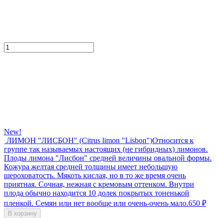
New!
ЛИМОН "ЛИСБОН" (Citrus limon "Lisbon")
Относится к
группе так называемых настоящих (не гибридных) лимонов.
Плоды лимона "Лисбон" средней величины овальной формы.
Кожура желтая средней толщины имеет небольшую
шероховатость. Мякоть кислая, но в то же время очень
приятная. Сочная, нежная с кремовым оттенком. Внутри
плода обычно находится 10 долек покрытых тоненькой
пленкой. Семян или нет вообще или очень-очень мало.
650
₽
В корзину