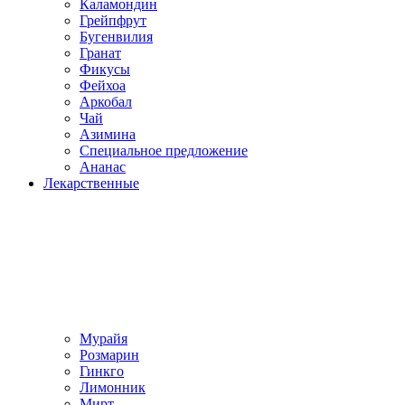
Каламондин
Грейпфрут
Бугенвилия
Гранат
Фикусы
Фейхоа
Аркобал
Чай
Азимина
Специальное предложение
Ананас
Лекарственные
Мурайя
Розмарин
Гинкго
Лимонник
Мирт