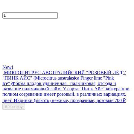
New!
МИКРОЦИТРУС АВСТРАЛИЙСКИЙ "РОЗОВЫЙ ЛЁД"/
"ПИНК АЙС" (Microcitrus australasica Finger lime "Pink
Ice")
Форма плодов удлинённая - пальчиковая, отсюда и
название пальчиковый лайм. У сорта "Пинк Айс" кожура при
полном созревании имеет розовый, в различных вариациях,
цвет. Икринки (мякоть) нежные, прозрачные, розовые.
700
₽
В корзину