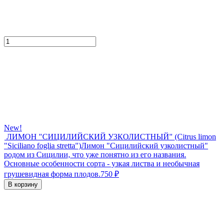
New!
ЛИМОН "СИЦИЛИЙСКИЙ УЗКОЛИСТНЫЙ" (Citrus limon
"Siciliano foglia stretta")
Лимон "Сицилийский узколистный"
родом из Сицилии, что уже понятно из его названия.
Основные особенности сорта - узкая листва и необычная
грушевидная форма плодов.
750
₽
В корзину