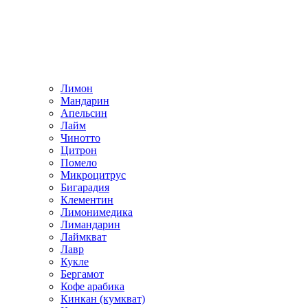
Лимон
Мандарин
Апельсин
Лайм
Чинотто
Цитрон
Помело
Микроцитрус
Бигарадия
Клементин
Лимонимедика
Лимандарин
Лаймкват
Лавр
Кукле
Бергамот
Кофе арабика
Кинкан (кумкват)