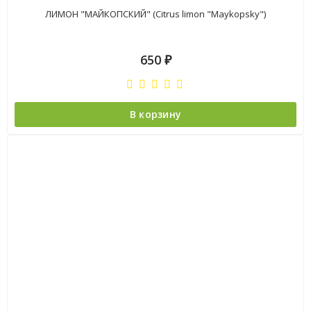
ЛИМОН "МАЙКОПСКИЙ" (Citrus limon "Maykopsky")
650
₽
В корзину