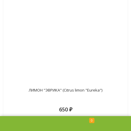
ЛИМОН "ЭВРИКА" (Citrus limon "Eureka")
650
₽
0