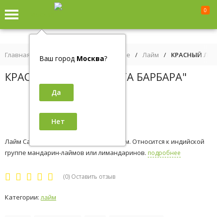
0
Москва
Главная
/
Цитрусовые и экзотические
/
Лайм
/
КРАСНЫЙ ЛАЙ
Ваш город
Москва
?
КРАСНЫЙ ЛАЙМ "САНТА БАРБАРА"
Лайм Санта Барбара - это сладкий лайм. Относится к индийской
группе мандарин-лаймов или лимандаринов.
подробнее
(0)
Оставить отзыв
Категории:
лайм