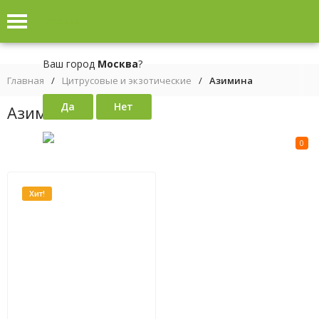
Москва
Ваш город
Москва
?
Главная
/
Цитрусовые и экзотические
/
Азимина
Азимина
0
Хит!