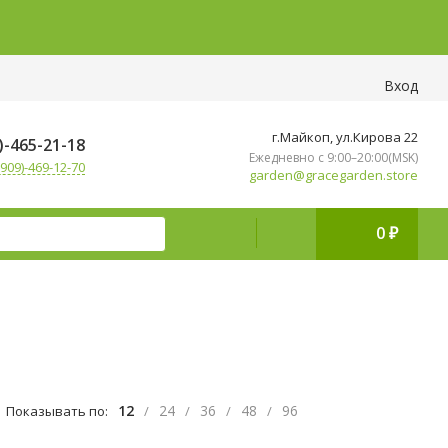
Вход
г.Майкоп, ул.Кирова 22
)-465-21-18
Ежедневно с 9:00–20:00(MSK)
909)-469-12-70
garden@gracegarden.store
0
₽
12
24
36
48
96
Показывать по:
/
/
/
/