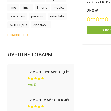
вступает в пл
устойчивый к...
lime
limon
limone
medica
250
₽
otaitensis
paradisi
reticulata
Актинидия
Апельсин
В ко
показать все
ЛУЧШИЕ ТОВАРЫ
ЛИМОН "ЛУНАРИО" (Citrus Limon Lunario)
650
₽
ЛИМОН "МАЙКОПСКИЙ" (Citrus limon "Maykopsky")