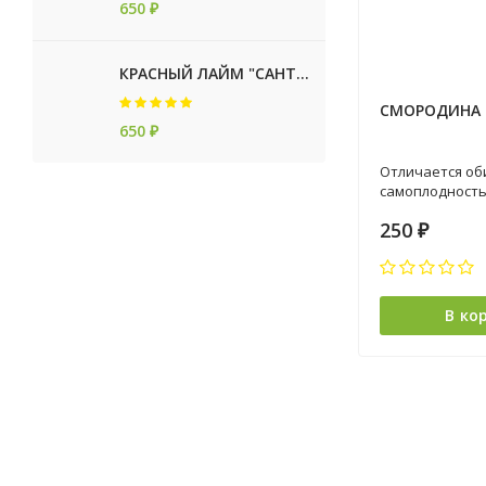
650
₽
КРАСНЫЙ ЛАЙМ "САНТА БАРБАРА"
СМОРОДИНА Ч
650
₽
Отличается об
самоплодность
Требователен 
250
почвы, очень 
₽
Ягоды средней
кислые, очень 
В ко