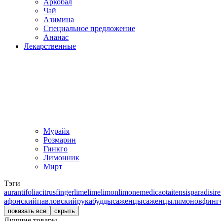
Аркобал
Чай
Азимина
Специальное предложение
Ананас
Лекарственные
Мурайя
Розмарин
Гинкго
Лимонник
Мирт
Тэги
aurantifolia
citrus
fingerlime
lime
limon
limone
medica
otaitensis
paradisi
re
афонский
павловский
рукабудды
саженцы
саженцылимонов
финг
показать все
скрыть
Лучшие товары