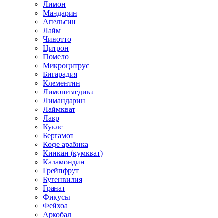
Лимон
Мандарин
Апельсин
Лайм
Чинотто
Цитрон
Помело
Микроцитрус
Бигарадия
Клементин
Лимонимедика
Лимандарин
Лаймкват
Лавр
Кукле
Бергамот
Кофе арабика
Кинкан (кумкват)
Каламондин
Грейпфрут
Бугенвилия
Гранат
Фикусы
Фейхоа
Аркобал