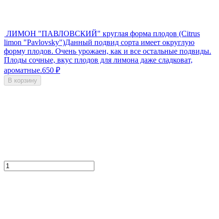
ЛИМОН "ПАВЛОВСКИЙ" круглая форма плодов (Citrus
limon "Pavlovsky")
Данный подвид сорта имеет округлую
форму плодов. Очень урожаен, как и все остальные подвиды.
Плоды сочные, вкус плодов для лимона даже сладковат,
ароматные​.
650
₽
В корзину