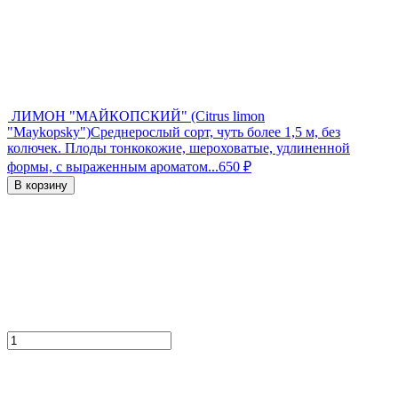
ЛИМОН "МАЙКОПСКИЙ" (Citrus limon
"Maykopsky")
Среднерослый сорт, чуть более 1,5 м, без
колючек. Плоды тонкокожие, шероховатые, удлиненной
формы, с выраженным ароматом...
650
₽
В корзину