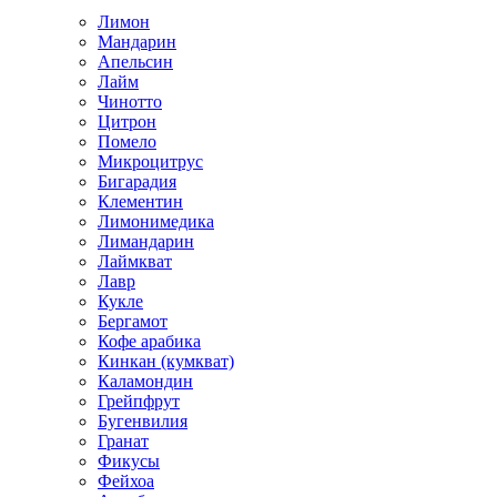
Лимон
Мандарин
Апельсин
Лайм
Чинотто
Цитрон
Помело
Микроцитрус
Бигарадия
Клементин
Лимонимедика
Лимандарин
Лаймкват
Лавр
Кукле
Бергамот
Кофе арабика
Кинкан (кумкват)
Каламондин
Грейпфрут
Бугенвилия
Гранат
Фикусы
Фейхоа