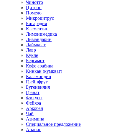
Чинотто
Цитрон
Помело
Микроцитрус
Бигарадия
Клементин
Лимонимедика
Лимандарин
Лаймкват
Лавр
Кукле
Бергамот
Кофе арабика
Кинкан (кумкват)
Каламондин
Грейпфрут
Бугенвилия
Гранат
Фикусы
Фейхоа
Аркобал
Чай
Азимина
Специальное предложение
Ананас