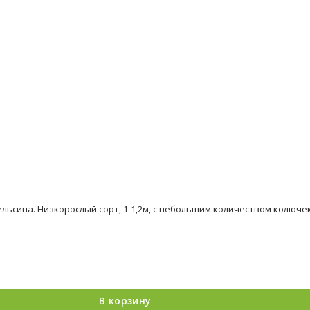
ьсина. Низкорослый сорт, 1-1,2м, с небольшим количеством колючек.
В корзину