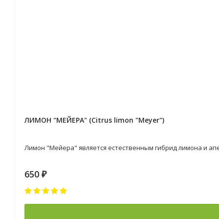
ЛИМОН "МЕЙЕРА" (Citrus limon "Meyer")
Лимон "Мейера" является естественным гибрид лимона и апел
650
₽