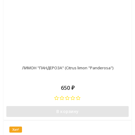
ЛИМОН "ПАНДЕРОЗА" (Citrus limon "Panderosa")
650
₽
В корзину
Хит!