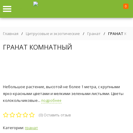
0
Москва
Главная
/
Цитрусовые и экзотические
/
Гранат
/
ГРАНАТ КО
ГРАНАТ КОМНАТНЫЙ
Небольшое растение, высотой не более 1 метра, с крупными
ярко-красными цветами и мелкими зелеными листьями. Цветы
колокольчиковые...
подробнее
(0)
Оставить отзыв
Категории:
гранат