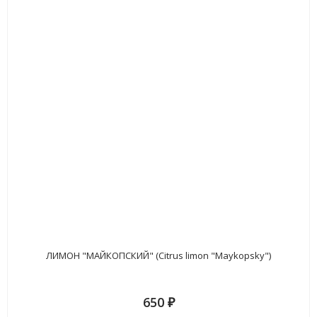
ЛИМОН "МАЙКОПСКИЙ" (Citrus limon "Maykopsky")
650
₽