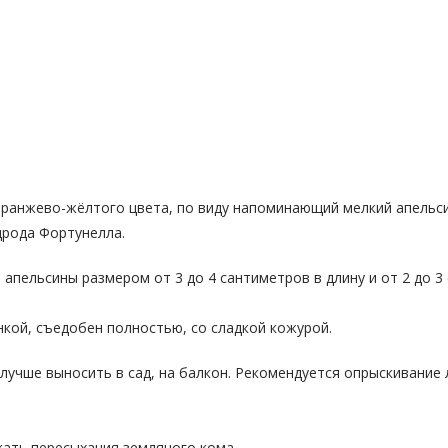
анжево-жёлтого цвета, по виду напоминающий мелкий апельсин.
дрода Фортунелла.
пельсины размером от 3 до 4 сантиметров в длину и от 2 до 3 
нкой, съедобен полностью, со сладкой кожурой.
лучше выносить в сад, на балкон. Рекомендуется опрыскивание
кать пересыхания земляного кома.