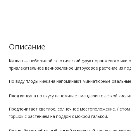
Описание
Кинкан — небольшой экзотический фрукт оранжевого или ор
привлекательное вечнозелёное цитрусовое растение из по
По виду плоды кинкана напоминают миниатюрные овальные а
Плод кинкана по вкусу напоминает мандарин с лёгкой кисли
Предпочитает светлое, солнечное местоположение. Летом 
горшок с растением на поддон с мокрой галькой.
Полив. Летом обильный, зимой умеренный, но нельзя допус